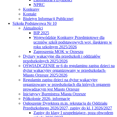
NPRC
Konkursy
Kontakt
Biuletyn Informacji Publicznej
Szkoła Podstawowa Nr 10
Aktualności
BIP 2025
Wojewódzkie Konkursy Przedmiotowe dla
uczniów szkół podstawowych woj. śląskiego w
roku szkolnym 2025/2026
Zaproszenia MOK w Orzeszu
Dyżury wakacyjne dla przedszkoli i oddziałów
przedszkolnych 2025/2026
OŚWIADCZENIE nr 6 do regulaminu zapisu dzieci na
dyżur wakacyjny organizowany w przedszkolach-
Miasto Orzesze 2025/2026
Regulamin zapisu dzieci na dyżur wakacyjny
organizowany w przedszkolach dla których organem
prowadzącym jest Miasto Orzesze
Inicjatywy Burmistrza Miasta Orzesze
Półkolonie 2026- informacje
Ogłoszenie Dyrektora m.in. rekrutacja do Oddziału
Przedszkolnego 2026/2027, zapisy do kl. I 2026/2027
Zapisy do klasy I uzupełniające- poza obwodem