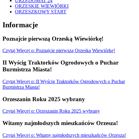
URZĘDOMAT 24
ORZESKIE WIEWIÓRKI
ORZESZKOWY START
Informacje
Poznajcie pierwszą Orzeską Wiewiórkę!
Czytaj
Więcej
o: Poznajcie pierwszą Orzeską Wiewiórkę!
II Wyścig Traktorków Ogrodowych o Puchar
Burmistrza Miasta!
Czytaj
Więcej
o: II Wyścig Traktorków Ogrodowych o Puchar
Burmistrza Miasta!
Orzeszanin Roku 2025 wybrany
Czytaj
Więcej
o: Orzeszanin Roku 2025 wybrany
Witamy najmłodszych mieszkańców Orzesza!
Czytaj
Więcej
o: Witamy najmłodszych mieszkańców Orzesza!