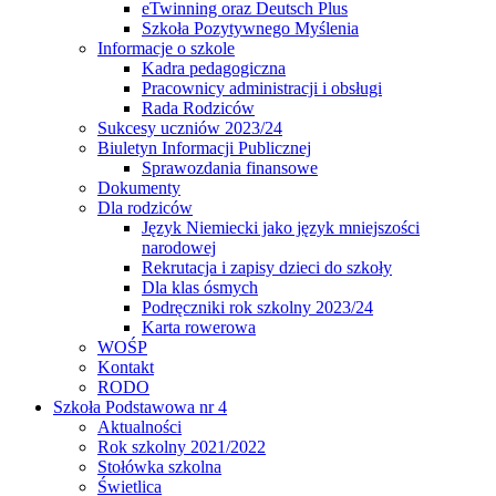
eTwinning oraz Deutsch Plus
Szkoła Pozytywnego Myślenia
Informacje o szkole
Kadra pedagogiczna
Pracownicy administracji i obsługi
Rada Rodziców
Sukcesy uczniów 2023/24
Biuletyn Informacji Publicznej
Sprawozdania finansowe
Dokumenty
Dla rodziców
Język Niemiecki jako język mniejszości
narodowej
Rekrutacja i zapisy dzieci do szkoły
Dla klas ósmych
Podręczniki rok szkolny 2023/24
Karta rowerowa
WOŚP
Kontakt
RODO
Szkoła Podstawowa nr 4
Aktualności
Rok szkolny 2021/2022
Stołówka szkolna
Świetlica