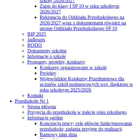
szkoły 2026/2027
Zapis do klasy I SP 10 w roku szkolnym
2026/2027
Rekrutacja do Oddziału Przedszkolnego na
2026/2027 wraz z dokumentami również na
stronie Oddziału Przedszkolnego SP 10
BIP 2025
Jadłospis
RODO
Dokumenty szkolne
Informacje o szkole
Programy, projekty, konkursy
Konkursy organizowane w szkole
Projekty
Wojewódzkie Konkursy Przedmiotowe dla
uczniów szkół podstawowych woj. śląskiego w
roku szkolnym 2025/2026
Kontakt
Przedszkole Nr 1
Strona główna
Przyjęcia do przedszkola w trakcie roku szkolnego
Informacje ogólne
Koncepcja pracy; cele główne funkcjonowania
przedszkola; zadania przyjęte do realizacji
Ramowy plan dnia