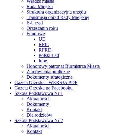
Władze miasta
Rada Miejska
Struktura organizacyjna urzędu
Transmisja obrad Rady Miejskiej
E-Urząd
Orzeszanin roku
Fundusze
UE
RFIL
RFRD
Polski Ład
Inne
Honorowy patronat Burmistrza Miasta
Zamówienia publiczne
Dokumenty strategiczne
Gazeta Orzeska - WERSJA PDF
Gazeta Orzeska na Facebooku
Szkoła Podstawowa Nr 1
Aktualności
Dokumenty
Kontakt
Dla rodziców
Szkoła Podstawowa Nr 2
Aktualności
Kontakt