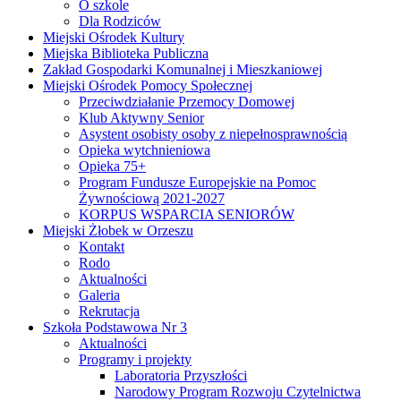
O szkole
Dla Rodziców
Miejski Ośrodek Kultury
Miejska Biblioteka Publiczna
Zakład Gospodarki Komunalnej i Mieszkaniowej
Miejski Ośrodek Pomocy Społecznej
Przeciwdziałanie Przemocy Domowej
Klub Aktywny Senior
Asystent osobisty osoby z niepełnosprawnością
Opieka wytchnieniowa
Opieka 75+
Program Fundusze Europejskie na Pomoc
Żywnościową 2021-2027
KORPUS WSPARCIA SENIORÓW
Miejski Żłobek w Orzeszu
Kontakt
Rodo
Aktualności
Galeria
Rekrutacja
Szkoła Podstawowa Nr 3
Aktualności
Programy i projekty
Laboratoria Przyszłości
Narodowy Program Rozwoju Czytelnictwa