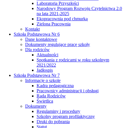
Laboratoria Przyszłości
Narodowy Program Rozwoju Czytelnictwa 2.0
na lata 2021-2025
Ekopracownia pod chmurką
Zielona Pracownia
Kontakt
Szkoła Podstawowa Nr 6
Dane kontaktowe
Dokumenty regulujące pracę szkoły
Dla rodziców
Aktualności
Spotkania z rodzicami w roku szkolnym
2021/2022
Jadłospis
Szkoła Podstawowa Nr 7
Informacje o szkole
Kadra pedagogiczna
Pracownicy administracji i obsługi
Rada Rodziców
Świetlica
Dokumenty
Regulaminy i procedury
Szkolny program profilaktyczny
Druki do pobrania
Statut