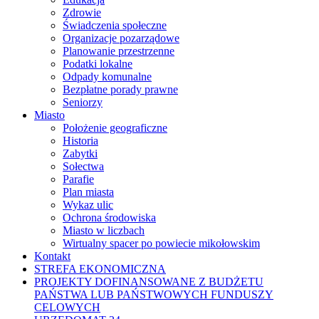
Zdrowie
Świadczenia społeczne
Organizacje pozarządowe
Planowanie przestrzenne
Podatki lokalne
Odpady komunalne
Bezpłatne porady prawne
Seniorzy
Miasto
Położenie geograficzne
Historia
Zabytki
Sołectwa
Parafie
Plan miasta
Wykaz ulic
Ochrona środowiska
Miasto w liczbach
Wirtualny spacer po powiecie mikołowskim
Kontakt
STREFA EKONOMICZNA
PROJEKTY DOFINANSOWANE Z BUDŻETU
PAŃSTWA LUB PAŃSTWOWYCH FUNDUSZY
CELOWYCH