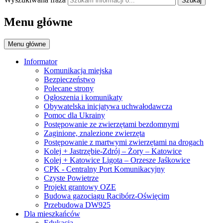
Szukaj
Menu główne
Menu główne
Informator
Komunikacja miejska
Bezpieczeństwo
Polecane strony
Ogłoszenia i komunikaty
Obywatelska inicjatywa uchwałodawcza
Pomoc dla Ukrainy
Postępowanie ze zwierzętami bezdomnymi
Zaginione, znalezione zwierzęta
Postępowanie z martwymi zwierzętami na drogach
Kolej + Jastrzębie-Zdrój – Żory – Katowice
Kolej + Katowice Ligota – Orzesze Jaśkowice
CPK - Centralny Port Komunikacyjny
Czyste Powietrze
Projekt grantowy OZE
Budowa gazociągu Racibórz-Oświęcim
Przebudowa DW925
Dla mieszkańców
Edukacja