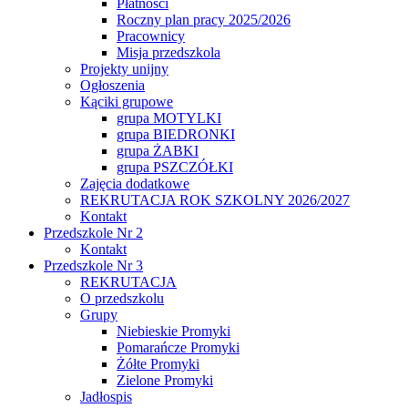
Płatności
Roczny plan pracy 2025/2026
Pracownicy
Misja przedszkola
Projekty unijny
Ogłoszenia
Kąciki grupowe
grupa MOTYLKI
grupa BIEDRONKI
grupa ŻABKI
grupa PSZCZÓŁKI
Zajęcia dodatkowe
REKRUTACJA ROK SZKOLNY 2026/2027
Kontakt
Przedszkole Nr 2
Kontakt
Przedszkole Nr 3
REKRUTACJA
O przedszkolu
Grupy
Niebieskie Promyki
Pomarańcze Promyki
Żółte Promyki
Zielone Promyki
Jadłospis