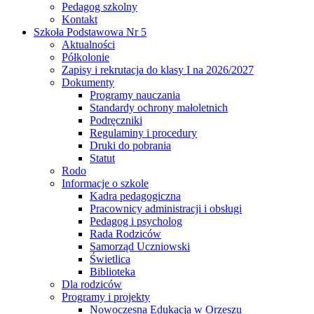
Pedagog szkolny
Kontakt
Szkoła Podstawowa Nr 5
Aktualności
Półkolonie
Zapisy i rekrutacja do klasy I na 2026/2027
Dokumenty
Programy nauczania
Standardy ochrony małoletnich
Podręczniki
Regulaminy i procedury
Druki do pobrania
Statut
Rodo
Informacje o szkole
Kadra pedagogiczna
Pracownicy administracji i obsługi
Pedagog i psycholog
Rada Rodziców
Samorząd Uczniowski
Świetlica
Biblioteka
Dla rodziców
Programy i projekty
Nowoczesna Edukacja w Orzeszu