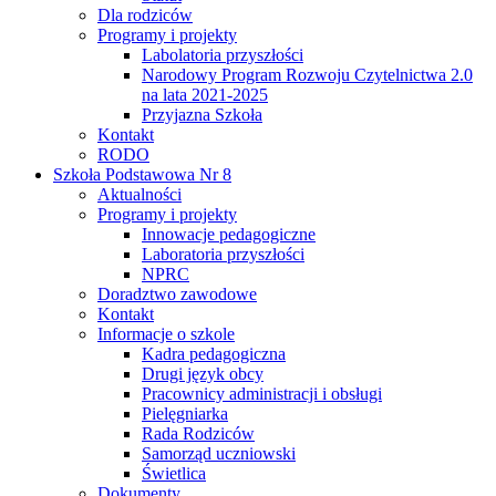
Dla rodziców
Programy i projekty
Labolatoria przyszłości
Narodowy Program Rozwoju Czytelnictwa 2.0
na lata 2021-2025
Przyjazna Szkoła
Kontakt
RODO
Szkoła Podstawowa Nr 8
Aktualności
Programy i projekty
Innowacje pedagogiczne
Laboratoria przyszłości
NPRC
Doradztwo zawodowe
Kontakt
Informacje o szkole
Kadra pedagogiczna
Drugi język obcy
Pracownicy administracji i obsługi
Pielęgniarka
Rada Rodziców
Samorząd uczniowski
Świetlica
Dokumenty