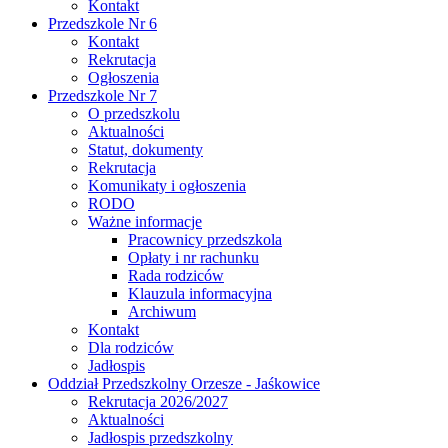
Kontakt
Przedszkole Nr 6
Kontakt
Rekrutacja
Ogłoszenia
Przedszkole Nr 7
O przedszkolu
Aktualności
Statut, dokumenty
Rekrutacja
Komunikaty i ogłoszenia
RODO
Ważne informacje
Pracownicy przedszkola
Opłaty i nr rachunku
Rada rodziców
Klauzula informacyjna
Archiwum
Kontakt
Dla rodziców
Jadłospis
Oddział Przedszkolny Orzesze - Jaśkowice
Rekrutacja 2026/2027
Aktualności
Jadłospis przedszkolny