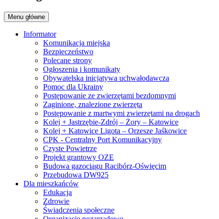
Menu główne
Informator
Komunikacja miejska
Bezpieczeństwo
Polecane strony
Ogłoszenia i komunikaty
Obywatelska inicjatywa uchwałodawcza
Pomoc dla Ukrainy
Postępowanie ze zwierzętami bezdomnymi
Zaginione, znalezione zwierzęta
Postępowanie z martwymi zwierzętami na drogach
Kolej + Jastrzębie-Zdrój – Żory – Katowice
Kolej + Katowice Ligota – Orzesze Jaśkowice
CPK - Centralny Port Komunikacyjny
Czyste Powietrze
Projekt grantowy OZE
Budowa gazociągu Racibórz-Oświęcim
Przebudowa DW925
Dla mieszkańców
Edukacja
Zdrowie
Świadczenia społeczne
Organizacje pozarządowe