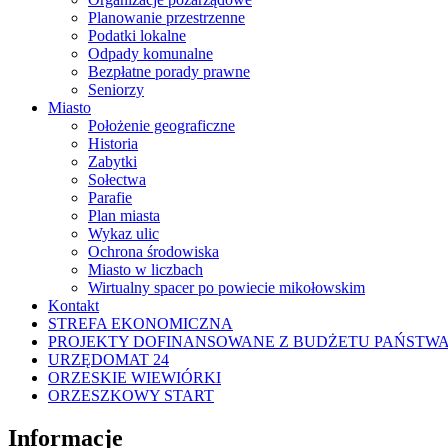
Planowanie przestrzenne
Podatki lokalne
Odpady komunalne
Bezpłatne porady prawne
Seniorzy
Miasto
Położenie geograficzne
Historia
Zabytki
Sołectwa
Parafie
Plan miasta
Wykaz ulic
Ochrona środowiska
Miasto w liczbach
Wirtualny spacer po powiecie mikołowskim
Kontakt
STREFA EKONOMICZNA
PROJEKTY DOFINANSOWANE Z BUDŻETU PAŃSTW
URZĘDOMAT 24
ORZESKIE WIEWIÓRKI
ORZESZKOWY START
Informacje