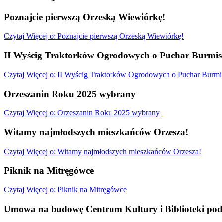
Poznajcie pierwszą Orzeską Wiewiórkę!
Czytaj
Więcej
o: Poznajcie pierwszą Orzeską Wiewiórkę!
II Wyścig Traktorków Ogrodowych o Puchar Burmist
Czytaj
Więcej
o: II Wyścig Traktorków Ogrodowych o Puchar Burmis
Orzeszanin Roku 2025 wybrany
Czytaj
Więcej
o: Orzeszanin Roku 2025 wybrany
Witamy najmłodszych mieszkańców Orzesza!
Czytaj
Więcej
o: Witamy najmłodszych mieszkańców Orzesza!
Piknik na Mitręgówce
Czytaj
Więcej
o: Piknik na Mitręgówce
Umowa na budowę Centrum Kultury i Biblioteki pod