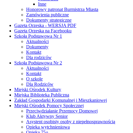
Inne
Honorowy patronat Burmistrza Miasta
Zamówienia publiczne
Dokumenty strategiczne
Gazeta Orzeska - WERSJA PDF
Gazeta Orzeska na Facebooku
Szkoła Podstawowa Nr 1
Aktualności
Dokumenty
Kontakt
Dla rodziców
Szkoła Podstawowa Nr 2
Aktualności
Kontakt
O szkole
Dla Rodziców
Miejski Ośrodek Kultury
Miejska Biblioteka Publiczna
Zakład Gospodarki Komunalnej i Mieszkaniowej
Miejski Ośrodek Pomocy Społecznej
Przeciwdziałanie Przemocy Domowej
Klub Aktywny Senior
Asystent osobisty osoby z niepełnosprawnością
Opieka wytchnieniowa
Opieka 75+