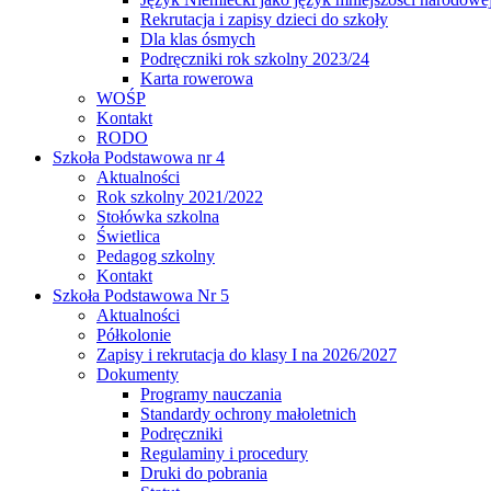
Rekrutacja i zapisy dzieci do szkoły
Dla klas ósmych
Podręczniki rok szkolny 2023/24
Karta rowerowa
WOŚP
Kontakt
RODO
Szkoła Podstawowa nr 4
Aktualności
Rok szkolny 2021/2022
Stołówka szkolna
Świetlica
Pedagog szkolny
Kontakt
Szkoła Podstawowa Nr 5
Aktualności
Półkolonie
Zapisy i rekrutacja do klasy I na 2026/2027
Dokumenty
Programy nauczania
Standardy ochrony małoletnich
Podręczniki
Regulaminy i procedury
Druki do pobrania