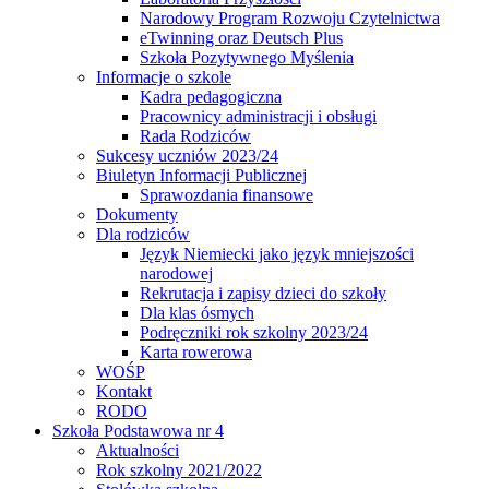
Narodowy Program Rozwoju Czytelnictwa
eTwinning oraz Deutsch Plus
Szkoła Pozytywnego Myślenia
Informacje o szkole
Kadra pedagogiczna
Pracownicy administracji i obsługi
Rada Rodziców
Sukcesy uczniów 2023/24
Biuletyn Informacji Publicznej
Sprawozdania finansowe
Dokumenty
Dla rodziców
Język Niemiecki jako język mniejszości
narodowej
Rekrutacja i zapisy dzieci do szkoły
Dla klas ósmych
Podręczniki rok szkolny 2023/24
Karta rowerowa
WOŚP
Kontakt
RODO
Szkoła Podstawowa nr 4
Aktualności
Rok szkolny 2021/2022