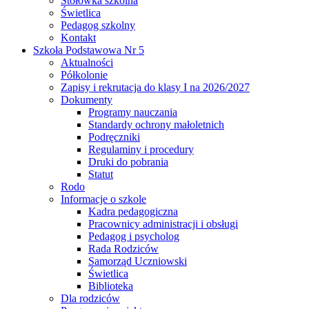
Stołówka szkolna
Świetlica
Pedagog szkolny
Kontakt
Szkoła Podstawowa Nr 5
Aktualności
Półkolonie
Zapisy i rekrutacja do klasy I na 2026/2027
Dokumenty
Programy nauczania
Standardy ochrony małoletnich
Podręczniki
Regulaminy i procedury
Druki do pobrania
Statut
Rodo
Informacje o szkole
Kadra pedagogiczna
Pracownicy administracji i obsługi
Pedagog i psycholog
Rada Rodziców
Samorząd Uczniowski
Świetlica
Biblioteka
Dla rodziców