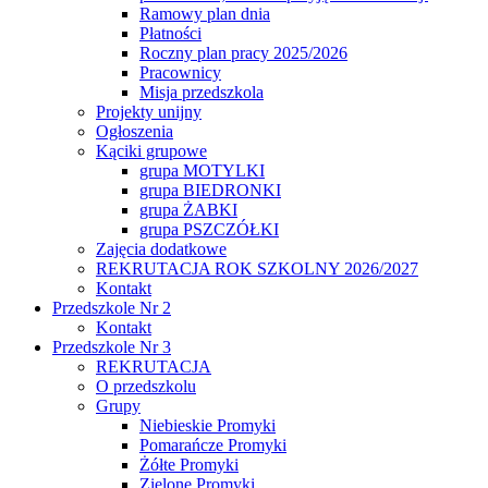
Ramowy plan dnia
Płatności
Roczny plan pracy 2025/2026
Pracownicy
Misja przedszkola
Projekty unijny
Ogłoszenia
Kąciki grupowe
grupa MOTYLKI
grupa BIEDRONKI
grupa ŻABKI
grupa PSZCZÓŁKI
Zajęcia dodatkowe
REKRUTACJA ROK SZKOLNY 2026/2027
Kontakt
Przedszkole Nr 2
Kontakt
Przedszkole Nr 3
REKRUTACJA
O przedszkolu
Grupy
Niebieskie Promyki
Pomarańcze Promyki
Żółte Promyki
Zielone Promyki