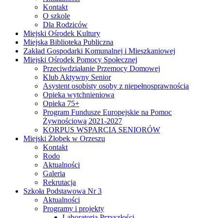
Kontakt
O szkole
Dla Rodziców
Miejski Ośrodek Kultury
Miejska Biblioteka Publiczna
Zakład Gospodarki Komunalnej i Mieszkaniowej
Miejski Ośrodek Pomocy Społecznej
Przeciwdziałanie Przemocy Domowej
Klub Aktywny Senior
Asystent osobisty osoby z niepełnosprawnością
Opieka wytchnieniowa
Opieka 75+
Program Fundusze Europejskie na Pomoc
Żywnościową 2021-2027
KORPUS WSPARCIA SENIORÓW
Miejski Żłobek w Orzeszu
Kontakt
Rodo
Aktualności
Galeria
Rekrutacja
Szkoła Podstawowa Nr 3
Aktualności
Programy i projekty
Laboratoria Przyszłości