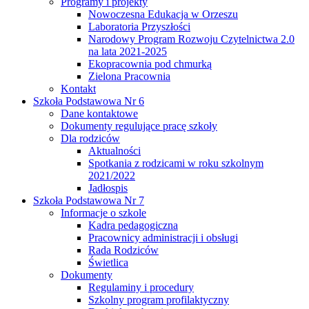
Programy i projekty
Nowoczesna Edukacja w Orzeszu
Laboratoria Przyszłości
Narodowy Program Rozwoju Czytelnictwa 2.0
na lata 2021-2025
Ekopracownia pod chmurką
Zielona Pracownia
Kontakt
Szkoła Podstawowa Nr 6
Dane kontaktowe
Dokumenty regulujące pracę szkoły
Dla rodziców
Aktualności
Spotkania z rodzicami w roku szkolnym
2021/2022
Jadłospis
Szkoła Podstawowa Nr 7
Informacje o szkole
Kadra pedagogiczna
Pracownicy administracji i obsługi
Rada Rodziców
Świetlica
Dokumenty
Regulaminy i procedury
Szkolny program profilaktyczny