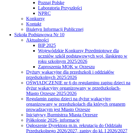
Poznaj Polskę
Laboratoria Przyszłości
NPRC
Konkursy
Kontakt
Biuletyn Informacji Publicznej
Szkoła Podstawowa Nr 10
Aktualności
BIP 2025
Wojewódzkie Konkursy Przedmiotowe dla
uczniów szkół podstawowych woj. śląskiego w
roku szkolnym 2025/2026
Zaproszenia MOK w Orzeszu
Dyżury wakacyjne dla przedszkoli i oddziałów
przedszkolnych 2025/2026
OŚWIADCZENIE nr 6 do regulaminu zapisu dzieci na
dyżur wakacyjny organizowany w przedszkolach-
Miasto Orzesze 2025/2026
Regulamin zapisu dzieci na dyżur wakacyjny
organizowany w przedszkolach dla których organem
prowadzącym jest Miasto Orzesze
Inicjatywy Burmistrza Miasta Orzesze
Półkolonie 2026- informacje
Ogłoszenie Dyrektora m.in. rekrutacja do Oddziału
Przedszkolnego 2026/2027, zapisy do kl. I 2026/2027