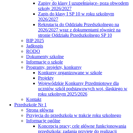
Zapisy do klasy I uzupełniające- poza obwodem
szkoły 2026/2027
Zapis do klasy I SP 10 w roku szkolnym
2026/2027
Rekrutacja do Oddziału Przedszkolnego na
2026/2027 wraz z dokumentami również na
stronie Oddziału Przedszkolnego SP 10
BIP 2025
Jadłospis
RODO
Dokumenty szkolne
Informacje o szkole
Programy, projekty, konkursy
Konkursy organizowane w szkole
Projekty
Wojewódzkie Konkursy Przedmiotowe dla
uczniów szkół podstawowych woj. śląskiego w
roku szkolnym 2025/2026
Kontakt
Przedszkole Nr 1
Strona główna
Przyjęcia do przedszkola w trakcie roku szkolnego
Informacje ogólne
Koncepcja pracy; cele główne funkcjonowania
przedszkola; zadania przyjęte do realizacji