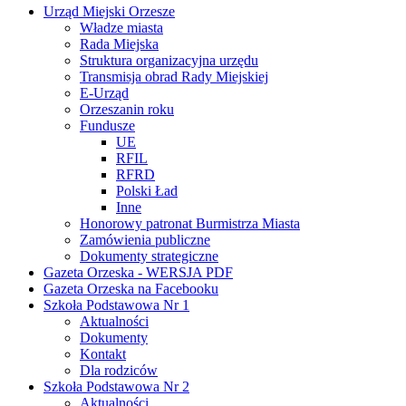
Urząd Miejski Orzesze
Władze miasta
Rada Miejska
Struktura organizacyjna urzędu
Transmisja obrad Rady Miejskiej
E-Urząd
Orzeszanin roku
Fundusze
UE
RFIL
RFRD
Polski Ład
Inne
Honorowy patronat Burmistrza Miasta
Zamówienia publiczne
Dokumenty strategiczne
Gazeta Orzeska - WERSJA PDF
Gazeta Orzeska na Facebooku
Szkoła Podstawowa Nr 1
Aktualności
Dokumenty
Kontakt
Dla rodziców
Szkoła Podstawowa Nr 2
Aktualności