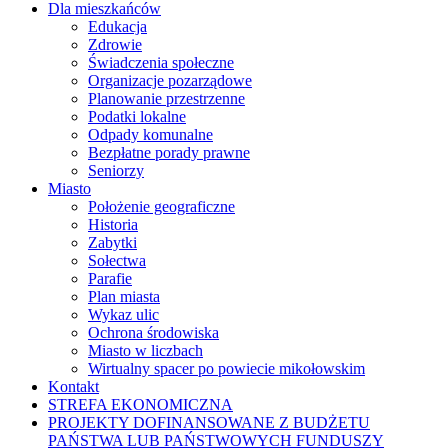
Dla mieszkańców
Edukacja
Zdrowie
Świadczenia społeczne
Organizacje pozarządowe
Planowanie przestrzenne
Podatki lokalne
Odpady komunalne
Bezpłatne porady prawne
Seniorzy
Miasto
Położenie geograficzne
Historia
Zabytki
Sołectwa
Parafie
Plan miasta
Wykaz ulic
Ochrona środowiska
Miasto w liczbach
Wirtualny spacer po powiecie mikołowskim
Kontakt
STREFA EKONOMICZNA
PROJEKTY DOFINANSOWANE Z BUDŻETU
PAŃSTWA LUB PAŃSTWOWYCH FUNDUSZY