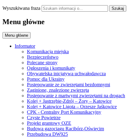
Wyszukiwana fraza
Szukaj
Menu główne
Menu główne
Informator
Komunikacja miejska
Bezpieczeństwo
Polecane strony
Ogłoszenia i komunikaty
Obywatelska inicjatywa uchwałodawcza
Pomoc dla Ukrainy
Postępowanie ze zwierzętami bezdomnymi
Zaginione, znalezione zwierzęta
Postępowanie z martwymi zwierzętami na drogach
Kolej + Jastrzębie-Zdrój – Żory – Katowice
Kolej + Katowice Ligota – Orzesze Jaśkowice
CPK - Centralny Port Komunikacyjny
Czyste Powietrze
Projekt grantowy OZE
Budowa gazociągu Racibórz-Oświęcim
Przebudowa DW925