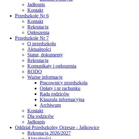
Jadłospis
Kontakt
Przedszkole Nr 6
Kontakt
Rekrutacja
Ogłoszenia
Przedszkole Nr 7
O przedszkolu
Aktualności
Statut, dokumenty
Rekrutacja
Komunikaty i ogłoszenia
RODO
Ważne informacje
Pracownicy przedszkola
Opłaty i nr rachunku
Rada rodziców
Klauzula informacyjna
Archiwum
Kontakt
Dla rodziców
Jadłospis
Oddział Przedszkolny Orzesze - Jaśkowice
Rekrutacja 2026/2027
Aktualności