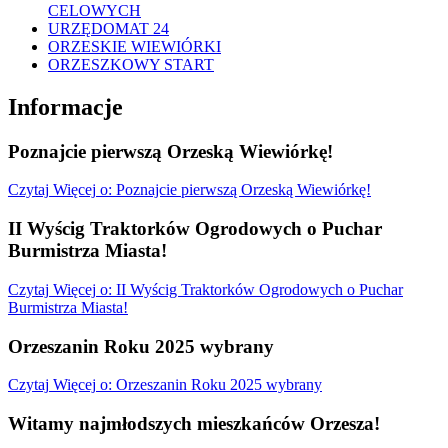
CELOWYCH
URZĘDOMAT 24
ORZESKIE WIEWIÓRKI
ORZESZKOWY START
Informacje
Poznajcie pierwszą Orzeską Wiewiórkę!
Czytaj
Więcej
o: Poznajcie pierwszą Orzeską Wiewiórkę!
II Wyścig Traktorków Ogrodowych o Puchar
Burmistrza Miasta!
Czytaj
Więcej
o: II Wyścig Traktorków Ogrodowych o Puchar
Burmistrza Miasta!
Orzeszanin Roku 2025 wybrany
Czytaj
Więcej
o: Orzeszanin Roku 2025 wybrany
Witamy najmłodszych mieszkańców Orzesza!