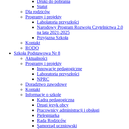
Druki do pobrania
Statut
Dla rodziców
Programy i projekty
Labolatoria przyszłości
Narodowy Program Rozwoju Czytelnictwa 2.0
na lata 2021-2025
Przyjazna Szkoła
Kontakt
RODO
Szkoła Podstawowa Nr 8
Aktualności
Programy i projekty
Innowacje pedagogiczne
Laboratoria przyszłości
NPRC
Doradztwo zawodowe
Kontakt
Informacje o szkole
Kadra pedagogiczna
Drugi język obcy
Pracownicy administracji i obsługi
Pielęgniarka
Rada Rodziców
Samorząd uczniowski