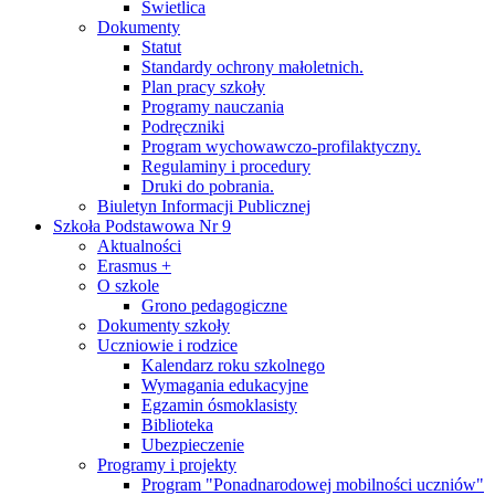
Świetlica
Dokumenty
Statut
Standardy ochrony małoletnich.
Plan pracy szkoły
Programy nauczania
Podręczniki
Program wychowawczo-profilaktyczny.
Regulaminy i procedury
Druki do pobrania.
Biuletyn Informacji Publicznej
Szkoła Podstawowa Nr 9
Aktualności
Erasmus +
O szkole
Grono pedagogiczne
Dokumenty szkoły
Uczniowie i rodzice
Kalendarz roku szkolnego
Wymagania edukacyjne
Egzamin ósmoklasisty
Biblioteka
Ubezpieczenie
Programy i projekty
Program "Ponadnarodowej mobilności uczniów"