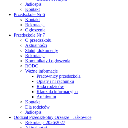
Jadłospis
Kontakt
Przedszkole Nr 6
Kontakt
Rekrutacja
Ogłoszenia
Przedszkole Nr 7
O przedszkolu
Aktualności
Statut, dokumenty
Rekrutacja
Komunikaty i ogłoszenia
RODO
Ważne informacje
Pracownicy przedszkola
Opłaty i nr rachunku
Rada rodziców
Klauzula informacyjna
Archiwum
Kontakt
Dla rodziców
Jadłospis
Oddział Przedszkolny Orzesze - Jaśkowice
Rekrutacja 2026/2027
Aktualności