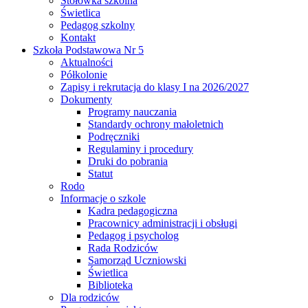
Stołówka szkolna
Świetlica
Pedagog szkolny
Kontakt
Szkoła Podstawowa Nr 5
Aktualności
Półkolonie
Zapisy i rekrutacja do klasy I na 2026/2027
Dokumenty
Programy nauczania
Standardy ochrony małoletnich
Podręczniki
Regulaminy i procedury
Druki do pobrania
Statut
Rodo
Informacje o szkole
Kadra pedagogiczna
Pracownicy administracji i obsługi
Pedagog i psycholog
Rada Rodziców
Samorząd Uczniowski
Świetlica
Biblioteka
Dla rodziców