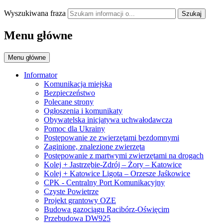
Wyszukiwana fraza
Szukaj
Menu główne
Menu główne
Informator
Komunikacja miejska
Bezpieczeństwo
Polecane strony
Ogłoszenia i komunikaty
Obywatelska inicjatywa uchwałodawcza
Pomoc dla Ukrainy
Postępowanie ze zwierzętami bezdomnymi
Zaginione, znalezione zwierzęta
Postępowanie z martwymi zwierzętami na drogach
Kolej + Jastrzębie-Zdrój – Żory – Katowice
Kolej + Katowice Ligota – Orzesze Jaśkowice
CPK - Centralny Port Komunikacyjny
Czyste Powietrze
Projekt grantowy OZE
Budowa gazociągu Racibórz-Oświęcim
Przebudowa DW925