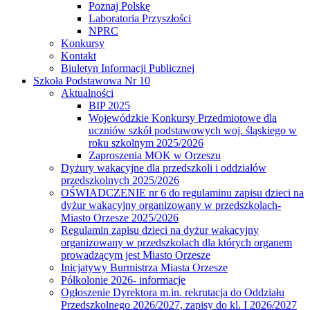
Poznaj Polskę
Laboratoria Przyszłości
NPRC
Konkursy
Kontakt
Biuletyn Informacji Publicznej
Szkoła Podstawowa Nr 10
Aktualności
BIP 2025
Wojewódzkie Konkursy Przedmiotowe dla
uczniów szkół podstawowych woj. śląskiego w
roku szkolnym 2025/2026
Zaproszenia MOK w Orzeszu
Dyżury wakacyjne dla przedszkoli i oddziałów
przedszkolnych 2025/2026
OŚWIADCZENIE nr 6 do regulaminu zapisu dzieci na
dyżur wakacyjny organizowany w przedszkolach-
Miasto Orzesze 2025/2026
Regulamin zapisu dzieci na dyżur wakacyjny
organizowany w przedszkolach dla których organem
prowadzącym jest Miasto Orzesze
Inicjatywy Burmistrza Miasta Orzesze
Półkolonie 2026- informacje
Ogłoszenie Dyrektora m.in. rekrutacja do Oddziału
Przedszkolnego 2026/2027, zapisy do kl. I 2026/2027