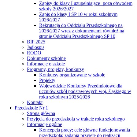
Zapisy do klasy I uzupełniające- poza obwodem
szkoły 2026/2027
Zapis do klasy I SP 10 w roku szkolnym
2026/2027
Rekrutacja do Oddziału Przedszkolnego na
2026/2027 wraz z dokumentami również na
stronie Oddziału Przedszkolnego SP 10
BIP 2025
Jadłospis
RODO
Dokumenty szkolne
Informacje o szkole
Programy, projekty, konkursy
Konkursy organizowane w szkole
Projekty
Wojewódzkie Konkursy Przedmiotowe dla
uczniów szkół podstawowych woj. śląskiego w
roku szkolnym 2025/2026
Kontakt
Przedszkole Nr 1
Strona główna
Przyjęcia do przedszkola w trakcie roku szkolnego
Informacje ogólne
Koncepcja pracy; cele główne funkcjonowania
przedszkola; zadania przyjęte do realizacji