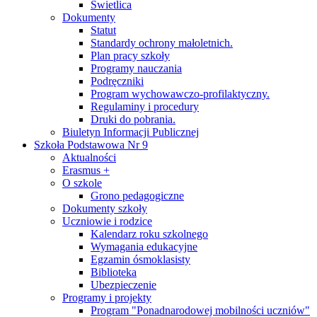
Świetlica
Dokumenty
Statut
Standardy ochrony małoletnich.
Plan pracy szkoły
Programy nauczania
Podręczniki
Program wychowawczo-profilaktyczny.
Regulaminy i procedury
Druki do pobrania.
Biuletyn Informacji Publicznej
Szkoła Podstawowa Nr 9
Aktualności
Erasmus +
O szkole
Grono pedagogiczne
Dokumenty szkoły
Uczniowie i rodzice
Kalendarz roku szkolnego
Wymagania edukacyjne
Egzamin ósmoklasisty
Biblioteka
Ubezpieczenie
Programy i projekty
Program "Ponadnarodowej mobilności uczniów"