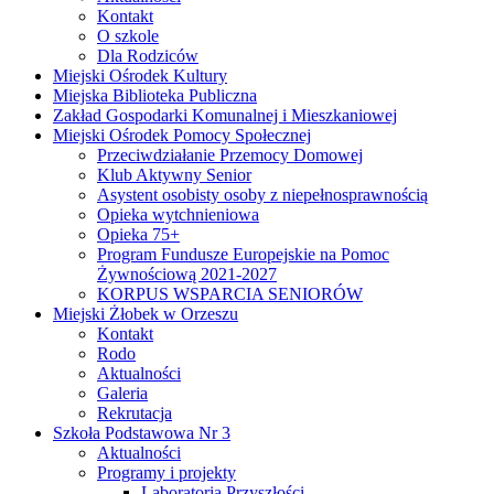
Kontakt
O szkole
Dla Rodziców
Miejski Ośrodek Kultury
Miejska Biblioteka Publiczna
Zakład Gospodarki Komunalnej i Mieszkaniowej
Miejski Ośrodek Pomocy Społecznej
Przeciwdziałanie Przemocy Domowej
Klub Aktywny Senior
Asystent osobisty osoby z niepełnosprawnością
Opieka wytchnieniowa
Opieka 75+
Program Fundusze Europejskie na Pomoc
Żywnościową 2021-2027
KORPUS WSPARCIA SENIORÓW
Miejski Żłobek w Orzeszu
Kontakt
Rodo
Aktualności
Galeria
Rekrutacja
Szkoła Podstawowa Nr 3
Aktualności
Programy i projekty
Laboratoria Przyszłości