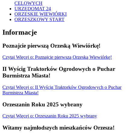
CELOWYCH
URZĘDOMAT 24
ORZESKIE WIEWIÓRKI
ORZESZKOWY START
Informacje
Poznajcie pierwszą Orzeską Wiewiórkę!
Czytaj
Więcej
o: Poznajcie pierwszą Orzeską Wiewiórkę!
II Wyścig Traktorków Ogrodowych o Puchar
Burmistrza Miasta!
Czytaj
Więcej
o: II Wyścig Traktorków Ogrodowych o Puchar
Burmistrza Miasta!
Orzeszanin Roku 2025 wybrany
Czytaj
Więcej
o: Orzeszanin Roku 2025 wybrany
Witamy najmłodszych mieszkańców Orzesza!