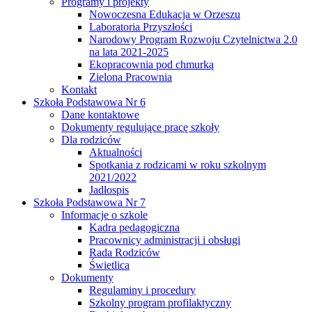
Programy i projekty
Nowoczesna Edukacja w Orzeszu
Laboratoria Przyszłości
Narodowy Program Rozwoju Czytelnictwa 2.0
na lata 2021-2025
Ekopracownia pod chmurką
Zielona Pracownia
Kontakt
Szkoła Podstawowa Nr 6
Dane kontaktowe
Dokumenty regulujące pracę szkoły
Dla rodziców
Aktualności
Spotkania z rodzicami w roku szkolnym
2021/2022
Jadłospis
Szkoła Podstawowa Nr 7
Informacje o szkole
Kadra pedagogiczna
Pracownicy administracji i obsługi
Rada Rodziców
Świetlica
Dokumenty
Regulaminy i procedury
Szkolny program profilaktyczny