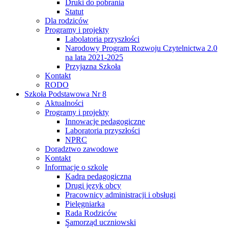
Druki do pobrania
Statut
Dla rodziców
Programy i projekty
Labolatoria przyszłości
Narodowy Program Rozwoju Czytelnictwa 2.0
na lata 2021-2025
Przyjazna Szkoła
Kontakt
RODO
Szkoła Podstawowa Nr 8
Aktualności
Programy i projekty
Innowacje pedagogiczne
Laboratoria przyszłości
NPRC
Doradztwo zawodowe
Kontakt
Informacje o szkole
Kadra pedagogiczna
Drugi język obcy
Pracownicy administracji i obsługi
Pielęgniarka
Rada Rodziców
Samorząd uczniowski