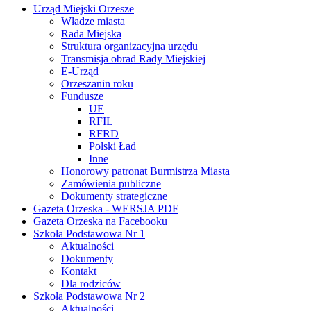
Urząd Miejski Orzesze
Władze miasta
Rada Miejska
Struktura organizacyjna urzędu
Transmisja obrad Rady Miejskiej
E-Urząd
Orzeszanin roku
Fundusze
UE
RFIL
RFRD
Polski Ład
Inne
Honorowy patronat Burmistrza Miasta
Zamówienia publiczne
Dokumenty strategiczne
Gazeta Orzeska - WERSJA PDF
Gazeta Orzeska na Facebooku
Szkoła Podstawowa Nr 1
Aktualności
Dokumenty
Kontakt
Dla rodziców
Szkoła Podstawowa Nr 2
Aktualności