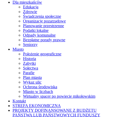
Dla mieszkańców
Edukacja
Zdrowie
Świadczenia społeczne
Organizacje pozarządowe
Planowanie przestrzenne
Podatki lokalne
Odpady komunalne
Bezpłatne porady prawne
Seniorzy
Miasto
Położenie geograficzne
Historia
Zabytki
Sołectwa
Parafie
Plan miasta
Wykaz ulic
Ochrona środowiska
Miasto w liczbach
Wirtualny spacer po powiecie mikołowskim
Kontakt
STREFA EKONOMICZNA
PROJEKTY DOFINANSOWANE Z BUDŻETU
PAŃSTWA LUB PAŃSTWOWYCH FUNDUSZY