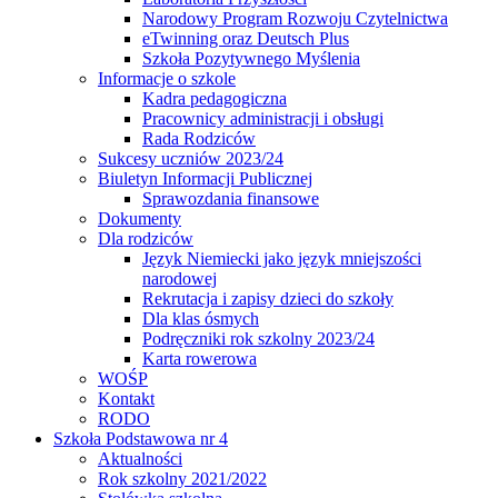
Narodowy Program Rozwoju Czytelnictwa
eTwinning oraz Deutsch Plus
Szkoła Pozytywnego Myślenia
Informacje o szkole
Kadra pedagogiczna
Pracownicy administracji i obsługi
Rada Rodziców
Sukcesy uczniów 2023/24
Biuletyn Informacji Publicznej
Sprawozdania finansowe
Dokumenty
Dla rodziców
Język Niemiecki jako język mniejszości
narodowej
Rekrutacja i zapisy dzieci do szkoły
Dla klas ósmych
Podręczniki rok szkolny 2023/24
Karta rowerowa
WOŚP
Kontakt
RODO
Szkoła Podstawowa nr 4
Aktualności
Rok szkolny 2021/2022