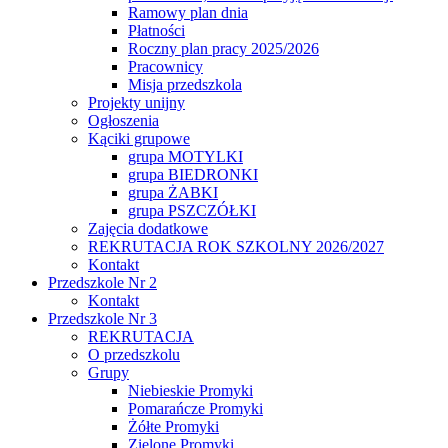
Ramowy plan dnia
Płatności
Roczny plan pracy 2025/2026
Pracownicy
Misja przedszkola
Projekty unijny
Ogłoszenia
Kąciki grupowe
grupa MOTYLKI
grupa BIEDRONKI
grupa ŻABKI
grupa PSZCZÓŁKI
Zajęcia dodatkowe
REKRUTACJA ROK SZKOLNY 2026/2027
Kontakt
Przedszkole Nr 2
Kontakt
Przedszkole Nr 3
REKRUTACJA
O przedszkolu
Grupy
Niebieskie Promyki
Pomarańcze Promyki
Żółte Promyki
Zielone Promyki