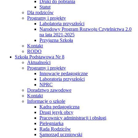
Druki do pobrania
Statut
Dla rodziców
Programy i projekty
Labolatoria przyszłości
Narodowy Program Rozwoju Czytelnictwa 2.0
na lata 2021-2025
Przyjazna Szkoła
Kontakt
RODO
Szkoła Podstawowa Nr 8
Aktualności
Programy i projekty
Innowacje pedagogiczne
Laboratoria przyszłości
NPRC
Doradztwo zawodowe
Kontakt
Informacje o szkole
Kadra pedagogiczna
Drugi język obcy
Pracownicy administracji i obsługi
Pielęgniarka
Rada Rodziców
Samorząd uczniowski