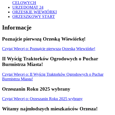
CELOWYCH
URZĘDOMAT 24
ORZESKIE WIEWIÓRKI
ORZESZKOWY START
Informacje
Poznajcie pierwszą Orzeską Wiewiórkę!
Czytaj
Więcej
o: Poznajcie pierwszą Orzeską Wiewiórkę!
II Wyścig Traktorków Ogrodowych o Puchar
Burmistrza Miasta!
Czytaj
Więcej
o: II Wyścig Traktorków Ogrodowych o Puchar
Burmistrza Miasta!
Orzeszanin Roku 2025 wybrany
Czytaj
Więcej
o: Orzeszanin Roku 2025 wybrany
Witamy najmłodszych mieszkańców Orzesza!