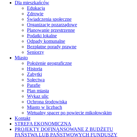
Dla mieszkańców
Edukacja
Zdrowie
Świadczenia społeczne
Organizacje pozarządowe
Planowanie przestrzenne
Podatki lokalne
Odpady komunalne
Bezpłatne porady prawne
Seniorzy
Miasto
Położenie geograficzne
Historia
Zabytki
Sołectwa
Parafie
Plan miasta
Wykaz ulic
Ochrona środowiska
Miasto w liczbach
Wirtualny spacer po powiecie mikołowskim
Kontakt
STREFA EKONOMICZNA
PROJEKTY DOFINANSOWANE Z BUDŻETU
PAŃSTWA LUB PAŃSTWOWYCH FUNDUSZY