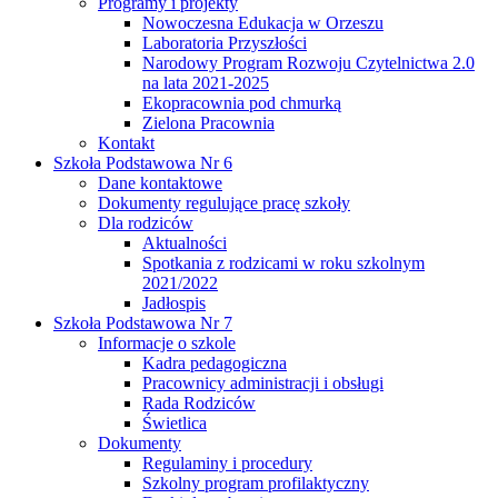
Programy i projekty
Nowoczesna Edukacja w Orzeszu
Laboratoria Przyszłości
Narodowy Program Rozwoju Czytelnictwa 2.0
na lata 2021-2025
Ekopracownia pod chmurką
Zielona Pracownia
Kontakt
Szkoła Podstawowa Nr 6
Dane kontaktowe
Dokumenty regulujące pracę szkoły
Dla rodziców
Aktualności
Spotkania z rodzicami w roku szkolnym
2021/2022
Jadłospis
Szkoła Podstawowa Nr 7
Informacje o szkole
Kadra pedagogiczna
Pracownicy administracji i obsługi
Rada Rodziców
Świetlica
Dokumenty
Regulaminy i procedury
Szkolny program profilaktyczny