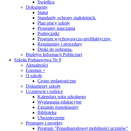
Świetlica
Dokumenty
Statut
Standardy ochrony małoletnich.
Plan pracy szkoły
Programy nauczania
Podręczniki
Program wychowawczo-profilaktyczny.
Regulaminy i procedury
Druki do pobrania.
Biuletyn Informacji Publicznej
Szkoła Podstawowa Nr 9
Aktualności
Erasmus +
O szkole
Grono pedagogiczne
Dokumenty szkoły
Uczniowie i rodzice
Kalendarz roku szkolnego
Wymagania edukacyjne
Egzamin ósmoklasisty
Biblioteka
Ubezpieczenie
Programy i projekty
Program "Ponadnarodowej mobilności uczniów"