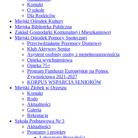
Kontakt
O szkole
Dla Rodziców
Miejski Ośrodek Kultury
Miejska Biblioteka Publiczna
Zakład Gospodarki Komunalnej i Mieszkaniowej
Miejski Ośrodek Pomocy Społecznej
Przeciwdziałanie Przemocy Domowej
Klub Aktywny Senior
Asystent osobisty osoby z niepełnosprawnością
Opieka wytchnieniowa
Opieka 75+
Program Fundusze Europejskie na Pomoc
Żywnościową 2021-2027
KORPUS WSPARCIA SENIORÓW
Miejski Żłobek w Orzeszu
Kontakt
Rodo
Aktualności
Galeria
Rekrutacja
Szkoła Podstawowa Nr 3
Aktualności
Programy i projekty
Laboratoria Przyszłości