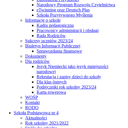
Narodowy Program Rozwoju Czytelnictwa
eTwinning oraz Deutsch Plus
Szkoła Pozytywnego Myślenia
Informacje o szkole
Kadra pedagogiczna
Pracownicy administracji i obsługi
Rada Rodziców
Sukcesy uczniów 2023/24
Biuletyn Informacji Publicznej
Sprawozdania finansowe
Dokumenty
Dla rodziców
Język Niemiecki jako język mniejszości
narodowej
Rekrutacja i zapisy dzieci do szkoły
Dla klas ósmych
Podręczniki rok szkolny 2023/24
Karta rowerowa
WOŚP
Kontakt
RODO
Szkoła Podstawowa nr 4
Aktualności
Rok szkolny 2021/2022