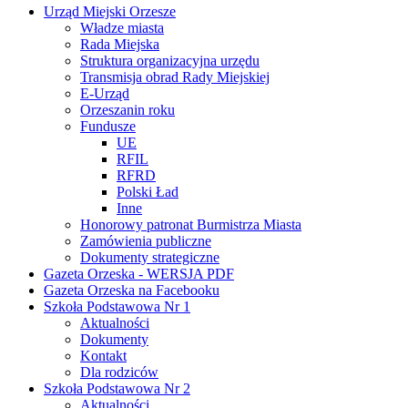
Urząd Miejski Orzesze
Władze miasta
Rada Miejska
Struktura organizacyjna urzędu
Transmisja obrad Rady Miejskiej
E-Urząd
Orzeszanin roku
Fundusze
UE
RFIL
RFRD
Polski Ład
Inne
Honorowy patronat Burmistrza Miasta
Zamówienia publiczne
Dokumenty strategiczne
Gazeta Orzeska - WERSJA PDF
Gazeta Orzeska na Facebooku
Szkoła Podstawowa Nr 1
Aktualności
Dokumenty
Kontakt
Dla rodziców
Szkoła Podstawowa Nr 2
Aktualności