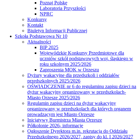
Poznaj Polskę
Laboratoria Przyszłości
NPRC
Konkursy
Kontakt
Biuletyn Informacji Publicznej
Szkoła Podstawowa Nr 10
Aktualności
BIP 2025
Wojewódzkie Konkursy Przedmiotowe dla
uczniów szkół podstawowych woj. śląskiego w
roku szkolnym 2025/2026
Zaproszenia MOK w Orzeszu
Dyżury wakacyjne dla przedszkoli i oddziałów
przedszkolnych 2025/2026
OŚWIADCZENIE nr 6 do regulaminu zapisu dzieci na
dyżur wakacyjny organizowany w przedszkolach-
Miasto Orzesze 2025/2026
Regulamin zapisu dzieci na dyżur wakacyjny
organizowany w przedszkolach dla których organem
prowadzącym jest Miasto Orzesze
Inicjatywy Burmistrza Miasta Orzesze
Półkolonie 2026- informacje
Ogłoszenie Dyrektora m.in. rekrutacja do Oddziału
Przedszkolnego 2026/2027, zapisy do kl. I 2026/2027