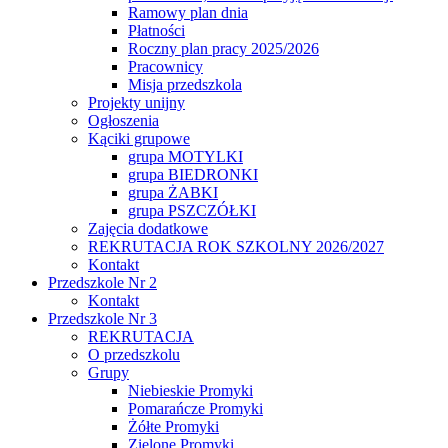
Ramowy plan dnia
Płatności
Roczny plan pracy 2025/2026
Pracownicy
Misja przedszkola
Projekty unijny
Ogłoszenia
Kąciki grupowe
grupa MOTYLKI
grupa BIEDRONKI
grupa ŻABKI
grupa PSZCZÓŁKI
Zajęcia dodatkowe
REKRUTACJA ROK SZKOLNY 2026/2027
Kontakt
Przedszkole Nr 2
Kontakt
Przedszkole Nr 3
REKRUTACJA
O przedszkolu
Grupy
Niebieskie Promyki
Pomarańcze Promyki
Żółte Promyki
Zielone Promyki