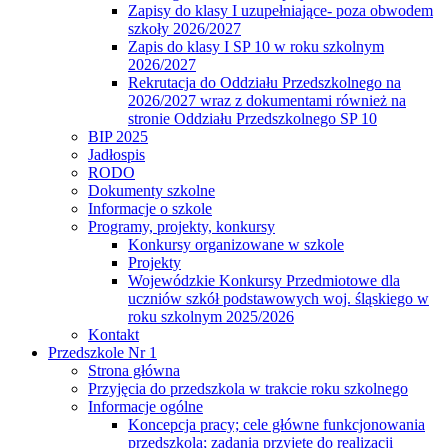
Zapisy do klasy I uzupełniające- poza obwodem
szkoły 2026/2027
Zapis do klasy I SP 10 w roku szkolnym
2026/2027
Rekrutacja do Oddziału Przedszkolnego na
2026/2027 wraz z dokumentami również na
stronie Oddziału Przedszkolnego SP 10
BIP 2025
Jadłospis
RODO
Dokumenty szkolne
Informacje o szkole
Programy, projekty, konkursy
Konkursy organizowane w szkole
Projekty
Wojewódzkie Konkursy Przedmiotowe dla
uczniów szkół podstawowych woj. śląskiego w
roku szkolnym 2025/2026
Kontakt
Przedszkole Nr 1
Strona główna
Przyjęcia do przedszkola w trakcie roku szkolnego
Informacje ogólne
Koncepcja pracy; cele główne funkcjonowania
przedszkola; zadania przyjęte do realizacji