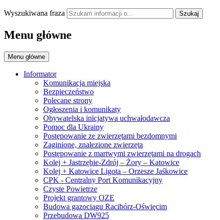
Wyszukiwana fraza
Szukaj
Menu główne
Menu główne
Informator
Komunikacja miejska
Bezpieczeństwo
Polecane strony
Ogłoszenia i komunikaty
Obywatelska inicjatywa uchwałodawcza
Pomoc dla Ukrainy
Postępowanie ze zwierzętami bezdomnymi
Zaginione, znalezione zwierzęta
Postępowanie z martwymi zwierzętami na drogach
Kolej + Jastrzębie-Zdrój – Żory – Katowice
Kolej + Katowice Ligota – Orzesze Jaśkowice
CPK - Centralny Port Komunikacyjny
Czyste Powietrze
Projekt grantowy OZE
Budowa gazociągu Racibórz-Oświęcim
Przebudowa DW925