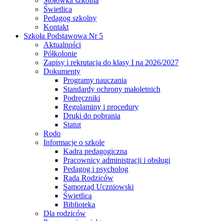
Stołówka szkolna
Świetlica
Pedagog szkolny
Kontakt
Szkoła Podstawowa Nr 5
Aktualności
Półkolonie
Zapisy i rekrutacja do klasy I na 2026/2027
Dokumenty
Programy nauczania
Standardy ochrony małoletnich
Podręczniki
Regulaminy i procedury
Druki do pobrania
Statut
Rodo
Informacje o szkole
Kadra pedagogiczna
Pracownicy administracji i obsługi
Pedagog i psycholog
Rada Rodziców
Samorząd Uczniowski
Świetlica
Biblioteka
Dla rodziców