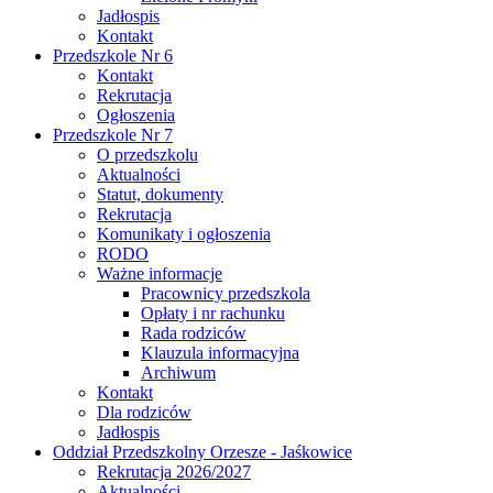
Jadłospis
Kontakt
Przedszkole Nr 6
Kontakt
Rekrutacja
Ogłoszenia
Przedszkole Nr 7
O przedszkolu
Aktualności
Statut, dokumenty
Rekrutacja
Komunikaty i ogłoszenia
RODO
Ważne informacje
Pracownicy przedszkola
Opłaty i nr rachunku
Rada rodziców
Klauzula informacyjna
Archiwum
Kontakt
Dla rodziców
Jadłospis
Oddział Przedszkolny Orzesze - Jaśkowice
Rekrutacja 2026/2027
Aktualności