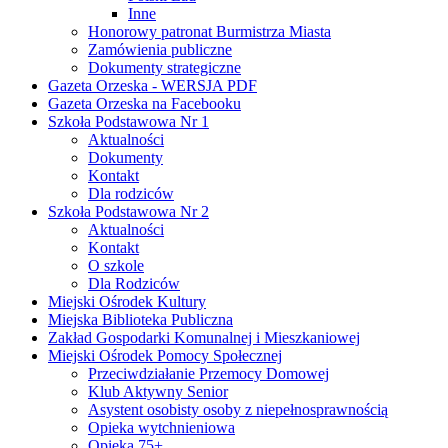
Inne
Honorowy patronat Burmistrza Miasta
Zamówienia publiczne
Dokumenty strategiczne
Gazeta Orzeska - WERSJA PDF
Gazeta Orzeska na Facebooku
Szkoła Podstawowa Nr 1
Aktualności
Dokumenty
Kontakt
Dla rodziców
Szkoła Podstawowa Nr 2
Aktualności
Kontakt
O szkole
Dla Rodziców
Miejski Ośrodek Kultury
Miejska Biblioteka Publiczna
Zakład Gospodarki Komunalnej i Mieszkaniowej
Miejski Ośrodek Pomocy Społecznej
Przeciwdziałanie Przemocy Domowej
Klub Aktywny Senior
Asystent osobisty osoby z niepełnosprawnością
Opieka wytchnieniowa
Opieka 75+