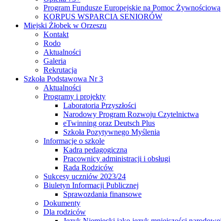
Program Fundusze Europejskie na Pomoc Żywnościową
KORPUS WSPARCIA SENIORÓW
Miejski Żłobek w Orzeszu
Kontakt
Rodo
Aktualności
Galeria
Rekrutacja
Szkoła Podstawowa Nr 3
Aktualności
Programy i projekty
Laboratoria Przyszłości
Narodowy Program Rozwoju Czytelnictwa
eTwinning oraz Deutsch Plus
Szkoła Pozytywnego Myślenia
Informacje o szkole
Kadra pedagogiczna
Pracownicy administracji i obsługi
Rada Rodziców
Sukcesy uczniów 2023/24
Biuletyn Informacji Publicznej
Sprawozdania finansowe
Dokumenty
Dla rodziców
Język Niemiecki jako język mniejszości narodowe