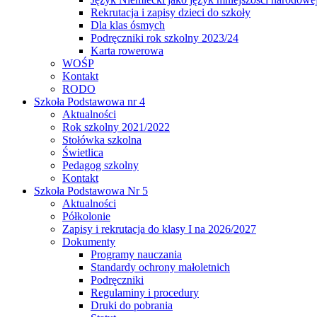
Rekrutacja i zapisy dzieci do szkoły
Dla klas ósmych
Podręczniki rok szkolny 2023/24
Karta rowerowa
WOŚP
Kontakt
RODO
Szkoła Podstawowa nr 4
Aktualności
Rok szkolny 2021/2022
Stołówka szkolna
Świetlica
Pedagog szkolny
Kontakt
Szkoła Podstawowa Nr 5
Aktualności
Półkolonie
Zapisy i rekrutacja do klasy I na 2026/2027
Dokumenty
Programy nauczania
Standardy ochrony małoletnich
Podręczniki
Regulaminy i procedury
Druki do pobrania