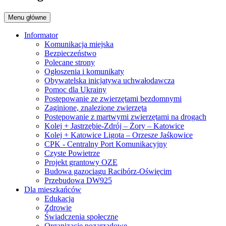
Menu główne
Informator
Komunikacja miejska
Bezpieczeństwo
Polecane strony
Ogłoszenia i komunikaty
Obywatelska inicjatywa uchwałodawcza
Pomoc dla Ukrainy
Postępowanie ze zwierzętami bezdomnymi
Zaginione, znalezione zwierzęta
Postępowanie z martwymi zwierzętami na drogach
Kolej + Jastrzębie-Zdrój – Żory – Katowice
Kolej + Katowice Ligota – Orzesze Jaśkowice
CPK - Centralny Port Komunikacyjny
Czyste Powietrze
Projekt grantowy OZE
Budowa gazociągu Racibórz-Oświęcim
Przebudowa DW925
Dla mieszkańców
Edukacja
Zdrowie
Świadczenia społeczne
Organizacje pozarządowe