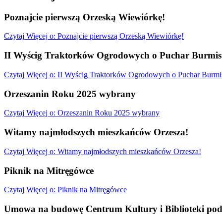
Poznajcie pierwszą Orzeską Wiewiórkę!
Czytaj
Więcej
o: Poznajcie pierwszą Orzeską Wiewiórkę!
II Wyścig Traktorków Ogrodowych o Puchar Burmist
Czytaj
Więcej
o: II Wyścig Traktorków Ogrodowych o Puchar Burmis
Orzeszanin Roku 2025 wybrany
Czytaj
Więcej
o: Orzeszanin Roku 2025 wybrany
Witamy najmłodszych mieszkańców Orzesza!
Czytaj
Więcej
o: Witamy najmłodszych mieszkańców Orzesza!
Piknik na Mitręgówce
Czytaj
Więcej
o: Piknik na Mitręgówce
Umowa na budowę Centrum Kultury i Biblioteki pod