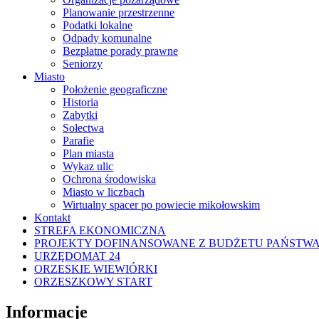
Planowanie przestrzenne
Podatki lokalne
Odpady komunalne
Bezpłatne porady prawne
Seniorzy
Miasto
Położenie geograficzne
Historia
Zabytki
Sołectwa
Parafie
Plan miasta
Wykaz ulic
Ochrona środowiska
Miasto w liczbach
Wirtualny spacer po powiecie mikołowskim
Kontakt
STREFA EKONOMICZNA
PROJEKTY DOFINANSOWANE Z BUDŻETU PAŃSTW
URZĘDOMAT 24
ORZESKIE WIEWIÓRKI
ORZESZKOWY START
Informacje