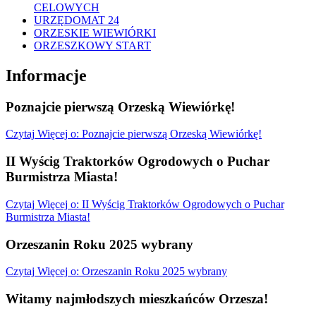
CELOWYCH
URZĘDOMAT 24
ORZESKIE WIEWIÓRKI
ORZESZKOWY START
Informacje
Poznajcie pierwszą Orzeską Wiewiórkę!
Czytaj
Więcej
o: Poznajcie pierwszą Orzeską Wiewiórkę!
II Wyścig Traktorków Ogrodowych o Puchar
Burmistrza Miasta!
Czytaj
Więcej
o: II Wyścig Traktorków Ogrodowych o Puchar
Burmistrza Miasta!
Orzeszanin Roku 2025 wybrany
Czytaj
Więcej
o: Orzeszanin Roku 2025 wybrany
Witamy najmłodszych mieszkańców Orzesza!