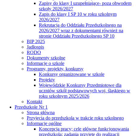
Zapisy do klasy I uzupełniające- poza obwodem
szkoły 2026/2027
Zapis do klasy I SP 10 w roku szkolnym
2026/2027
Rekrutacja do Oddziału Przedszkolnego na
2026/2027 wraz z dokumentami również na
stronie Oddziału Przedszkolnego SP 10
BIP 2025
Jadłospis
RODO
Dokumenty szkolne
Informacje o szkole
Programy, projekty, konkursy
Konkursy organizowane w szkole
Projekty
Wojewódzkie Konkursy Przedmiotowe dla
uczniów szkół podstawowych woj. śląskiego w
roku szkolnym 2025/2026
Kontakt
Przedszkole Nr 1
Strona główna
Przyjęcia do przedszkola w trakcie roku szkolnego
Informacje ogólne
Koncepcja pracy; cele główne funkcjonowania
przedszkola; zadania przyjęte do realizacji