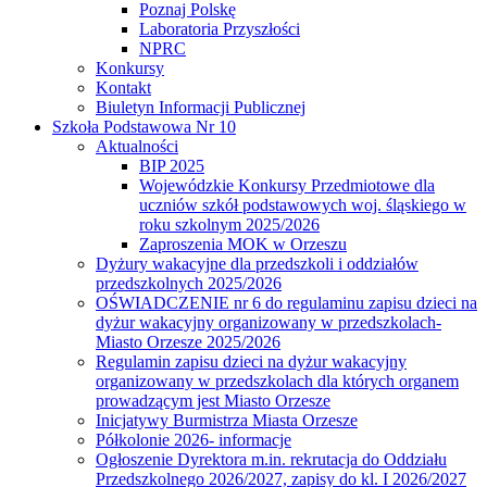
Poznaj Polskę
Laboratoria Przyszłości
NPRC
Konkursy
Kontakt
Biuletyn Informacji Publicznej
Szkoła Podstawowa Nr 10
Aktualności
BIP 2025
Wojewódzkie Konkursy Przedmiotowe dla
uczniów szkół podstawowych woj. śląskiego w
roku szkolnym 2025/2026
Zaproszenia MOK w Orzeszu
Dyżury wakacyjne dla przedszkoli i oddziałów
przedszkolnych 2025/2026
OŚWIADCZENIE nr 6 do regulaminu zapisu dzieci na
dyżur wakacyjny organizowany w przedszkolach-
Miasto Orzesze 2025/2026
Regulamin zapisu dzieci na dyżur wakacyjny
organizowany w przedszkolach dla których organem
prowadzącym jest Miasto Orzesze
Inicjatywy Burmistrza Miasta Orzesze
Półkolonie 2026- informacje
Ogłoszenie Dyrektora m.in. rekrutacja do Oddziału
Przedszkolnego 2026/2027, zapisy do kl. I 2026/2027