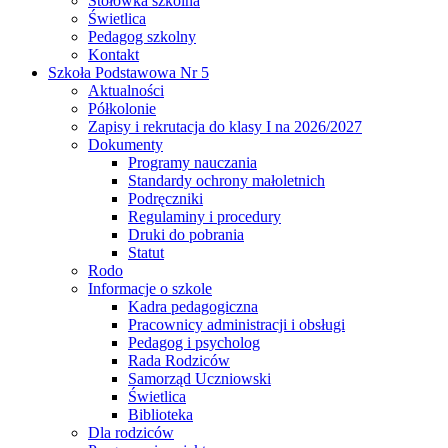
Stołówka szkolna
Świetlica
Pedagog szkolny
Kontakt
Szkoła Podstawowa Nr 5
Aktualności
Półkolonie
Zapisy i rekrutacja do klasy I na 2026/2027
Dokumenty
Programy nauczania
Standardy ochrony małoletnich
Podręczniki
Regulaminy i procedury
Druki do pobrania
Statut
Rodo
Informacje o szkole
Kadra pedagogiczna
Pracownicy administracji i obsługi
Pedagog i psycholog
Rada Rodziców
Samorząd Uczniowski
Świetlica
Biblioteka
Dla rodziców