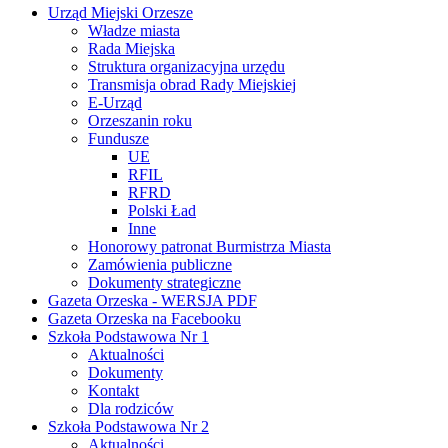
Urząd Miejski Orzesze
Władze miasta
Rada Miejska
Struktura organizacyjna urzędu
Transmisja obrad Rady Miejskiej
E-Urząd
Orzeszanin roku
Fundusze
UE
RFIL
RFRD
Polski Ład
Inne
Honorowy patronat Burmistrza Miasta
Zamówienia publiczne
Dokumenty strategiczne
Gazeta Orzeska - WERSJA PDF
Gazeta Orzeska na Facebooku
Szkoła Podstawowa Nr 1
Aktualności
Dokumenty
Kontakt
Dla rodziców
Szkoła Podstawowa Nr 2
Aktualności