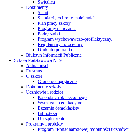
Świetlica
Dokumenty
Statut
Standardy ochrony małoletnich.
Plan pracy szkoły
Programy nauczania
Podręczniki
Program wychowawczo-profilaktyczny.
Regulaminy i procedury
Druki do pobrania.
Biuletyn Informacji Publicznej
Szkoła Podstawowa Nr 9
Aktualności
Erasmus +
O szkole
Grono pedagogiczne
Dokumenty szkoły
Uczniowie i rodzice
Kalendarz roku szkolnego
Wymagania edukacyjne
Egzamin ósmoklasisty
Biblioteka
Ubezpieczenie
Programy i projekty
Program "Ponadnarodowej mobilności uczniów"