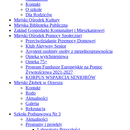
Kontakt
O szkole
Dla Rodziców
Miejski Ośrodek Kultury
Miejska Biblioteka Publiczna
Zakład Gospodarki Komunalnej i Mieszkaniowej
Miejski Ośrodek Pomocy Społecznej
Przeciwdziałanie Przemocy Domowej
Klub Aktywny Senior
Asystent osobisty osoby z niepełnosprawnością
Opieka wytchnieniowa
Opieka 75+
Program Fundusze Europejskie na Pomoc
Żywnościową 2021-2027
KORPUS WSPARCIA SENIORÓW
Miejski Żłobek w Orzeszu
Kontakt
Rodo
Aktualności
Galeria
Rekrutacja
Szkoła Podstawowa Nr 3
Aktualności
Programy i projekty
Laboratoria Przyszłości