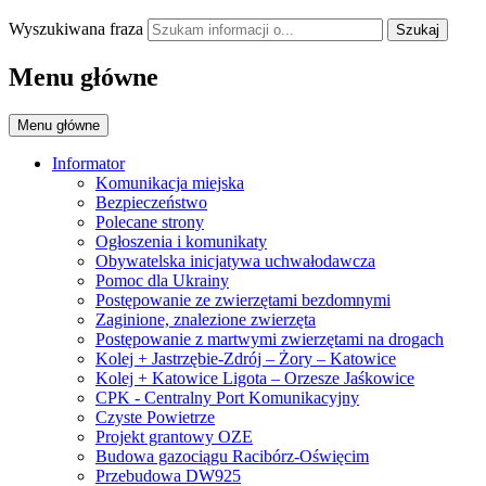
Wyszukiwana fraza
Szukaj
Menu główne
Menu główne
Informator
Komunikacja miejska
Bezpieczeństwo
Polecane strony
Ogłoszenia i komunikaty
Obywatelska inicjatywa uchwałodawcza
Pomoc dla Ukrainy
Postępowanie ze zwierzętami bezdomnymi
Zaginione, znalezione zwierzęta
Postępowanie z martwymi zwierzętami na drogach
Kolej + Jastrzębie-Zdrój – Żory – Katowice
Kolej + Katowice Ligota – Orzesze Jaśkowice
CPK - Centralny Port Komunikacyjny
Czyste Powietrze
Projekt grantowy OZE
Budowa gazociągu Racibórz-Oświęcim
Przebudowa DW925