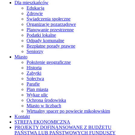
Dla mieszkańców
Edukacja
Zdrowie
Świadczenia społeczne
Organizacje pozarządowe
Planowanie przestrzenne
Podatki lokalne
Odpady komunalne
Bezpłatne porady prawne
Seniorzy
Miasto
Położenie geograficzne
Historia
Zabytki
Sołectwa
Parafie
Plan miasta
Wykaz ulic
Ochrona środowiska
Miasto w liczbach
Wirtualny spacer po powiecie mikołowskim
Kontakt
STREFA EKONOMICZNA
PROJEKTY DOFINANSOWANE Z BUDŻETU
PAŃSTWA LUB PAŃSTWOWYCH FUNDUSZY