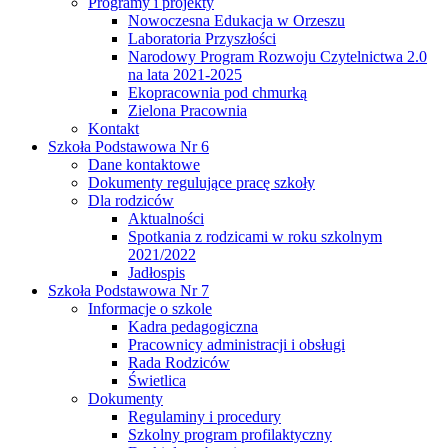
Programy i projekty
Nowoczesna Edukacja w Orzeszu
Laboratoria Przyszłości
Narodowy Program Rozwoju Czytelnictwa 2.0
na lata 2021-2025
Ekopracownia pod chmurką
Zielona Pracownia
Kontakt
Szkoła Podstawowa Nr 6
Dane kontaktowe
Dokumenty regulujące pracę szkoły
Dla rodziców
Aktualności
Spotkania z rodzicami w roku szkolnym
2021/2022
Jadłospis
Szkoła Podstawowa Nr 7
Informacje o szkole
Kadra pedagogiczna
Pracownicy administracji i obsługi
Rada Rodziców
Świetlica
Dokumenty
Regulaminy i procedury
Szkolny program profilaktyczny