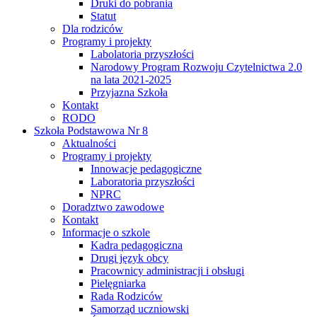
Druki do pobrania
Statut
Dla rodziców
Programy i projekty
Labolatoria przyszłości
Narodowy Program Rozwoju Czytelnictwa 2.0
na lata 2021-2025
Przyjazna Szkoła
Kontakt
RODO
Szkoła Podstawowa Nr 8
Aktualności
Programy i projekty
Innowacje pedagogiczne
Laboratoria przyszłości
NPRC
Doradztwo zawodowe
Kontakt
Informacje o szkole
Kadra pedagogiczna
Drugi język obcy
Pracownicy administracji i obsługi
Pielęgniarka
Rada Rodziców
Samorząd uczniowski