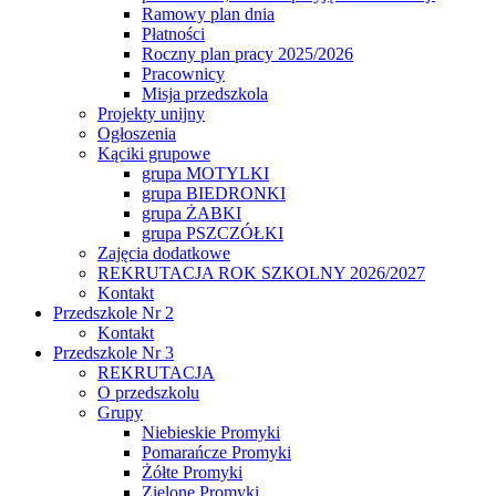
Ramowy plan dnia
Płatności
Roczny plan pracy 2025/2026
Pracownicy
Misja przedszkola
Projekty unijny
Ogłoszenia
Kąciki grupowe
grupa MOTYLKI
grupa BIEDRONKI
grupa ŻABKI
grupa PSZCZÓŁKI
Zajęcia dodatkowe
REKRUTACJA ROK SZKOLNY 2026/2027
Kontakt
Przedszkole Nr 2
Kontakt
Przedszkole Nr 3
REKRUTACJA
O przedszkolu
Grupy
Niebieskie Promyki
Pomarańcze Promyki
Żółte Promyki
Zielone Promyki