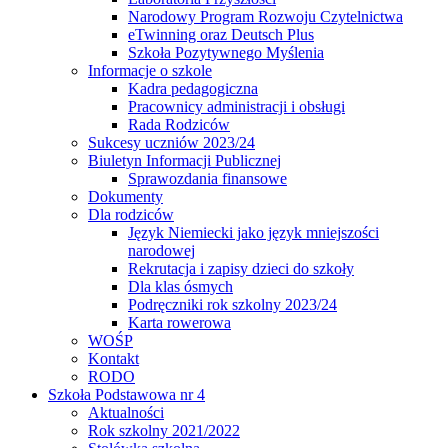
Narodowy Program Rozwoju Czytelnictwa
eTwinning oraz Deutsch Plus
Szkoła Pozytywnego Myślenia
Informacje o szkole
Kadra pedagogiczna
Pracownicy administracji i obsługi
Rada Rodziców
Sukcesy uczniów 2023/24
Biuletyn Informacji Publicznej
Sprawozdania finansowe
Dokumenty
Dla rodziców
Język Niemiecki jako język mniejszości
narodowej
Rekrutacja i zapisy dzieci do szkoły
Dla klas ósmych
Podręczniki rok szkolny 2023/24
Karta rowerowa
WOŚP
Kontakt
RODO
Szkoła Podstawowa nr 4
Aktualności
Rok szkolny 2021/2022