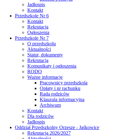
Jadłospis
Kontakt
Przedszkole Nr 6
Kontakt
Rekrutacja
Ogłoszenia
Przedszkole Nr 7
O przedszkolu
Aktualności
Statut, dokumenty
Rekrutacja
Komunikaty i ogłoszenia
RODO
Ważne informacje
Pracownicy przedszkola
Opłaty i nr rachunku
Rada rodziców
Klauzula informacyjna
Archiwum
Kontakt
Dla rodziców
Jadłospis
Oddział Przedszkolny Orzesze - Jaśkowice
Rekrutacja 2026/2027
Aktualności